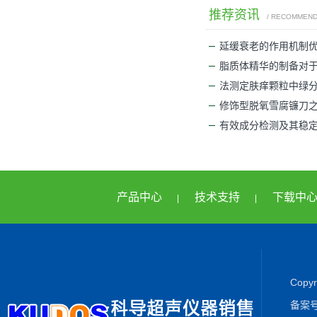
推荐资讯
/ RECOMMEN
延缓衰老的作用机制
脂质体精华的制备对
法测定肤痒颗粒中绿分
修饰型脱氧雪腐镰刀
有效成分检测及其稳
产品中心
技术支持
下载中
|
|
Cop
备案