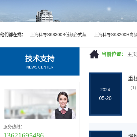
他们都在找：
上海科导SK8300B低频台式超
上海科导SK8200H高
当前位置：
主页
技术支持
NEWS CENTER
重
（1
2024
05-20
服务热线：
13621695486
慢